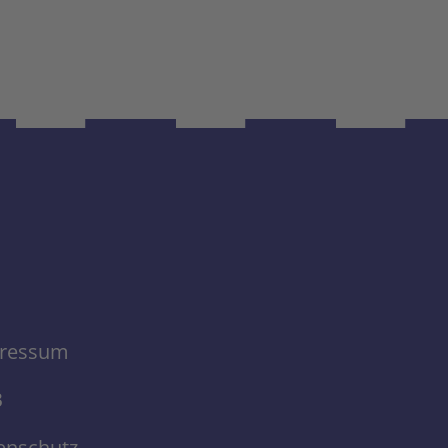
ressum
B
enschutz