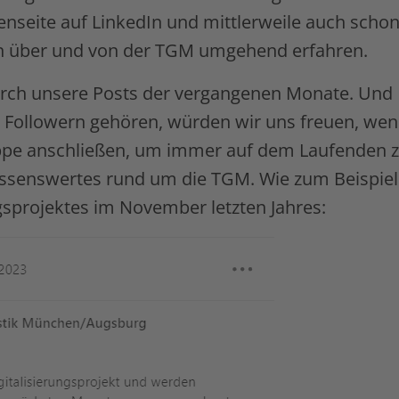
enseite auf LinkedIn und mittlerweile auch scho
CONTAINER
ten über und von der TGM umgehend erfahren.
(HANDEL
&
urch unsere Posts der vergangenen Monate. Und
VERMIETUNG)
en Followern gehören, würden wir uns freuen, we
PRICING
ppe anschließen, um immer auf dem Laufenden 
issenswertes rund um die TGM. Wie zum Beispiel
gsprojektes im November letzten Jahres: