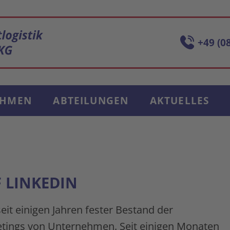
+49 (0
EHMEN
ABTEILUNGEN
AKTUELLES
TRUCKING
MÜNCHEN
TRUCKING
AUGSBURG
 LINKEDIN
INTERMODALVERKEHRE
eit einigen Jahren fester Bestand der
ADMINISTRATION
tings von Unternehmen. Seit einigen Monaten