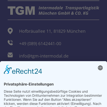
Hofbräuallee 11, 81829 München
+49 (089) 6142441-00
info@tgm-intermodal.de
Kobelweg 10, 86156 Augsburg
+49 (0821) 448059-01
augsburg@tgm-intermodal.de