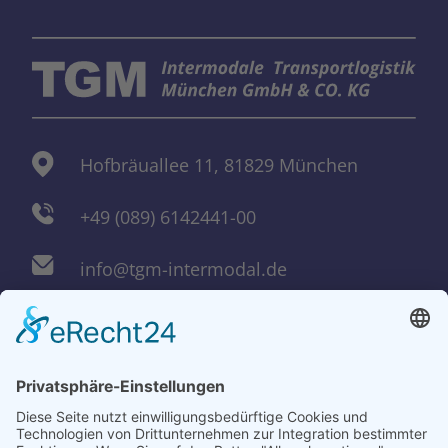
Hofbräuallee 11, 81829 München
+49 (089) 6142441-00
info@tgm-intermodal.de
Kobelweg 10, 86156 Augsburg
+49 (0821) 448059-01